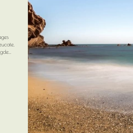
ages
eucate,
de...