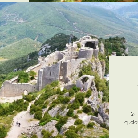
De 
quelq