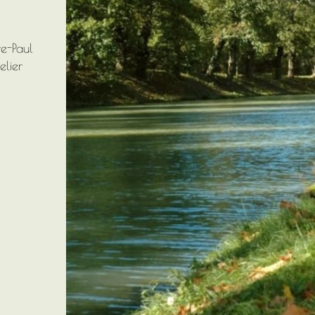
e-Paul
elier