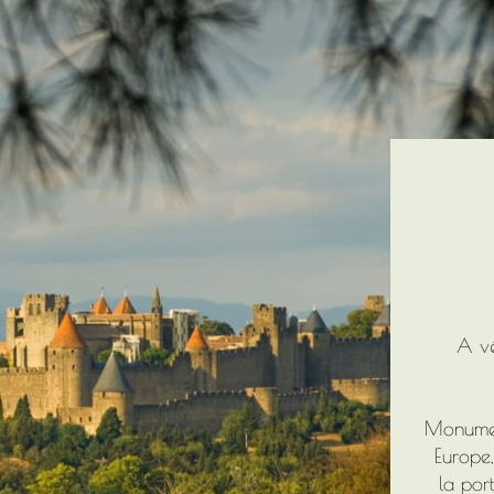
A vé
Monument
Europe
la por