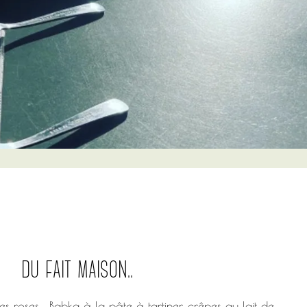
du fait maison..
s roses , Babka à la pâte à tartiner, crêpes au lait de