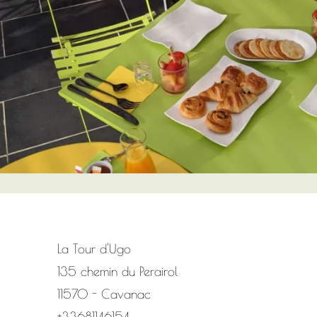
La Tour d'Ugo
135 chemin du Perairol
11570 - Cavanac
+33681146154