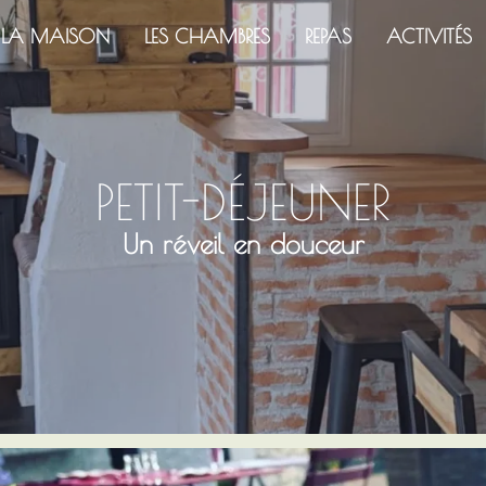
LA MAISON
LES CHAMBRES
REPAS
ACTIVITÉS
PETIT-DÉJEUNER
Un réveil en douceur