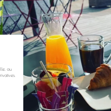
lle, au
ivatives.