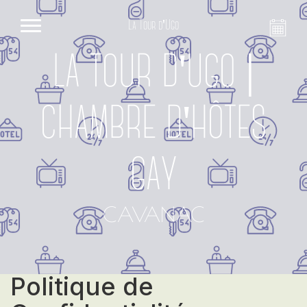
La Tour d'Ugo
LA TOUR D'UGO |
CHAMBRE D'HÔTES
GAY
CAVANAC
Politique de